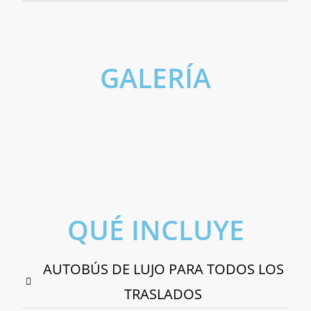
GALERÍA
Madrid
Alcalá de Henares
Ávila
Toledo
Visita Parque Warner
Aranjuez
Visita Monasterio de El Escorial
QUÉ INCLUYE
AUTOBÚS DE LUJO PARA TODOS LOS
TRASLADOS