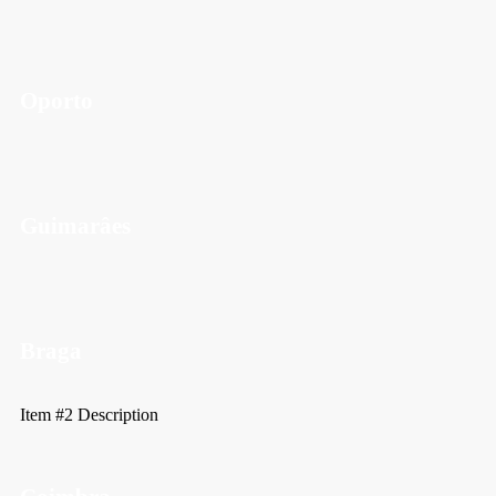
Oporto
Guimarâes
Braga
Item #2 Description