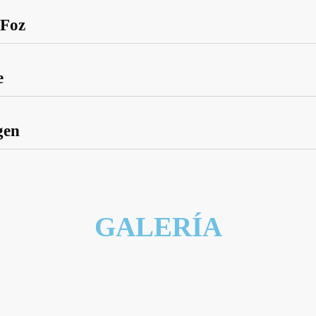
 Foz
e
gen
GALERÍA