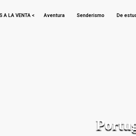
S A LA VENTA <
Aventura
Senderismo
De estu
Portug