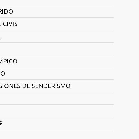
RIDO
 CIVIS
A
MPICO
CO
RSIONES DE SENDERISMO
€
X