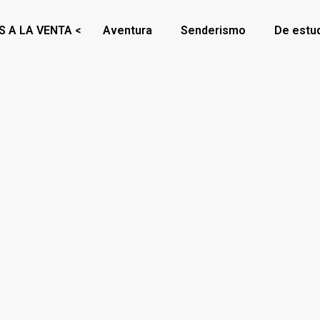
S A LA VENTA <
Aventura
Senderismo
De estu