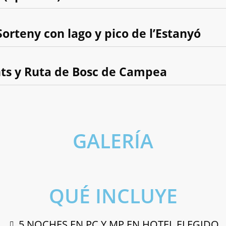
Sorteny con lago y pico de l’Estanyó
ents y Ruta de Bosc de Campea
GALERÍA
dorra)
ra)
QUÉ INCLUYE
5 NOCHES EN PC Y MP EN HOTEL ELEGIDO