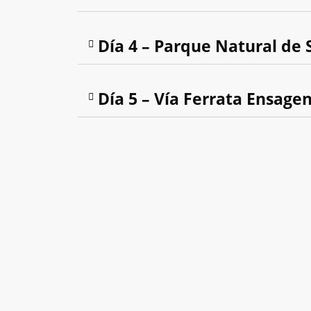
Día 4 – Parque Natural de 
Día 5 – Vía Ferrata Ensag
Barcelona
Actividad: rafting
Centro termolúdico de Caldea (An
Parque natural de Sorteny (Andor
Actividad: Via Ferrata Ensagents