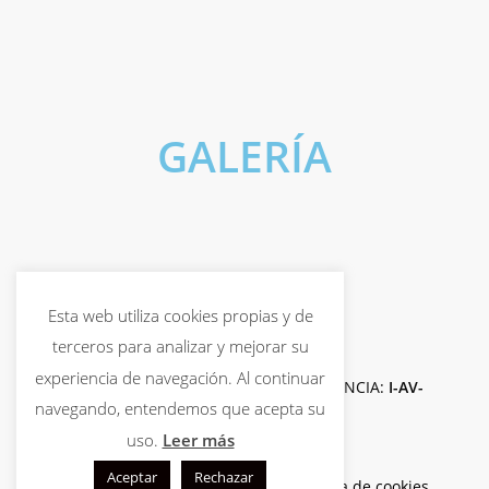
GALERÍA
Estación de Esquí de Aramón
Actividad: Esquí con monitor
Cerler
Actividad: Senderismo con
raquetas
Esta web utiliza cookies propias y de
terceros para analizar y mejorar su
experiencia de navegación. Al continuar
© 2019-2026
CESETUR CANARIAS S.L.U.
LICENCIA:
I-AV-
navegando, entendemos que acepta su
0004817.1
{Cb =
S.R.}
uso.
Leer más
Aceptar
Rechazar
Aviso legal.
Política de privacidad.
Política de cookies