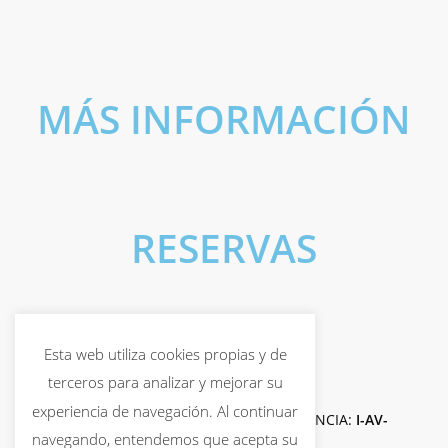
MÁS INFORMACIÓN
RESERVAS
Esta web utiliza cookies propias y de
terceros para analizar y mejorar su
experiencia de navegación. Al continuar
© 2019-2026
CESETUR CANARIAS S.L.U.
LICENCIA:
I-AV-
navegando, entendemos que acepta su
0004817.1
{Cb =
S.R.}