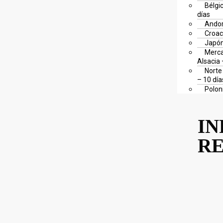
Bélgi
días
Andor
Croac
Japón
Merca
Alsacia 
Norte 
– 10 día
Polon
IN
RE