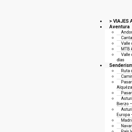
> VIAJES 
Aventura
Andor
Canta
Valle
MTB A
Valle
días
Senderis
Ruta 
Camin
Pasar
Alquéza
Pasar
Astur
Bierzo –
Asturi
Europa –
Madri
Navar
País 