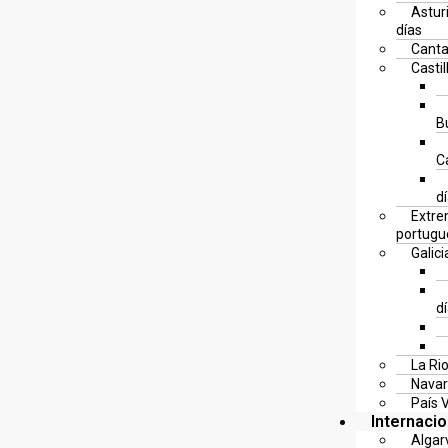
Astur
días
Canta
Castil
B
C
d
Extre
portugu
Galici
d
La Rio
Navar
País 
Internaci
Algar