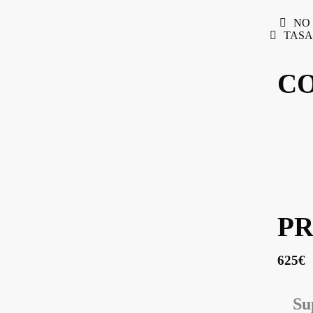
NO 
TASA
C
PR
625€
Su