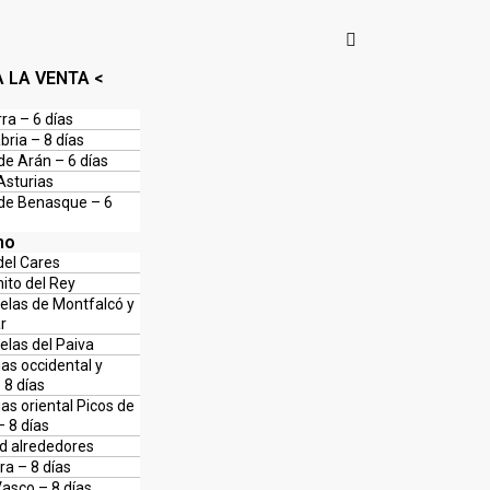
A LA VENTA <
ra – 6 días
bria – 8 días
 de Arán – 6 días
sturias
 de Benasque – 6
mo
del Cares
ito del Rey
elas de Montfalcó y
r
elas del Paiva
ias occidental y
 8 días
as oriental Picos de
 8 días
d alrededores
ra – 8 días
Vasco – 8 días