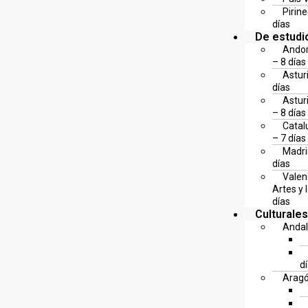
Pirin
días
De estudi
Andor
– 8 días
Astur
días
Astur
– 8 días
Catal
– 7 días
Madri
días
Valen
Artes y 
días
Culturales
Andal
d
Arag