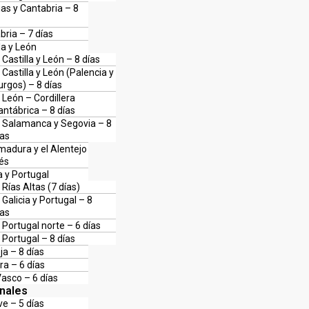
ias y Cantabria – 8
bria – 7 días
la y León
Castilla y León – 8 días
Castilla y León (Palencia y
urgos) – 8 días
León – Cordillera
antábrica – 8 días
Salamanca y Segovia – 8
ías
madura y el Alentejo
és
a y Portugal
Rías Altas (7 días)
Galicia y Portugal – 8
ías
Portugal norte – 6 días
Portugal – 8 días
ja – 8 días
ra – 6 días
Vasco – 6 días
onales
ve – 5 días