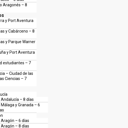
eo Aragonés – 8
os
ra y Port Aventura
ias y Cabárceno – 8
ias y Parque Warner
uña y Port Aventura
d estudiantes – 7
cia – Ciudad de las
las Ciencias – 7
ucía
Andalucía – 8 días
Málaga y Granada – 6
ías
ón
Aragón – 6 días
Aragón – 8 días