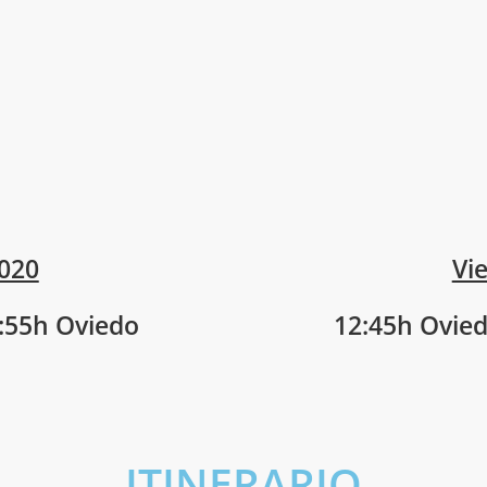
020
Vi
1:55h Oviedo
12:45h Ovied
ITINERARIO