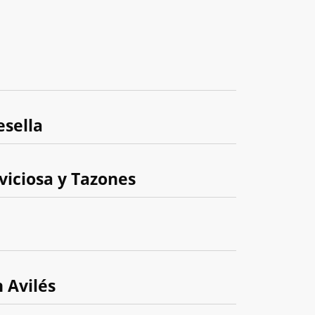
esella
viciosa y Tazones
n Avilés