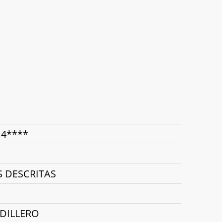
 4****
S DESCRITAS
UDILLERO