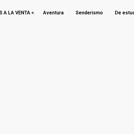
S A LA VENTA <
Aventura
Senderismo
De estu