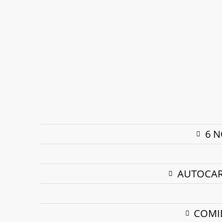
Tazones
Gijón
Cabo Vidio
Avilés
Luarca
Castropol
Hotel Cruz de la Victoria (El Berrón)
Hotel Begoña (Gijón)
6 N
AUTOCAR 
COMID